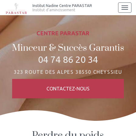
Aller
Institut Nadine Centre PARASTAR
Togg
Institut d'amincissement
au
navi
contenu
principal
04 74 86 20 34
323 ROUTE DES ALPES 38550 CHEYSSIEU
CONTACTEZ-
NOUS
Perdre du poids