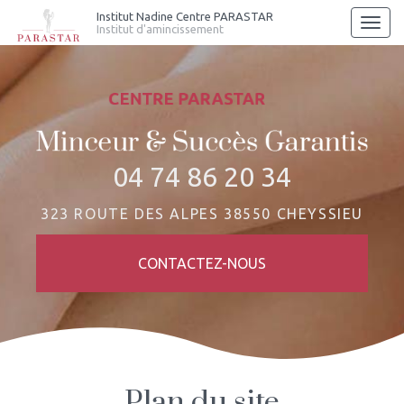
Aller
Institut Nadine Centre PARASTAR
Togg
Institut d'amincissement
au
navi
contenu
principal
04 74 86 20 34
323 ROUTE DES ALPES 38550 CHEYSSIEU
CONTACTEZ-
NOUS
Plan du site