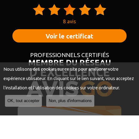
8 avis
Voir le certificat
PROFESSIONNELS CERTIFIÉS
MEMBRE DU RÉSEAU
D’EXCELLENCE
Nous utilisons des cookies sur ce site pour améliorer votre
expérience utilisateur. En cliquant sur le lien suivant, vous acceptez
l'installation et l'utilisation des cookies sur votre ordinateur.
OK, tout accepter
Non, plus d'informations