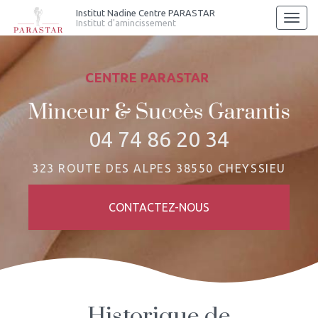
Aller
Institut Nadine Centre PARASTAR
Togg
Institut d'amincissement
au
navi
contenu
principal
04 74 86 20 34
323 ROUTE DES ALPES 38550 CHEYSSIEU
CONTACTEZ-
NOUS
Historique de