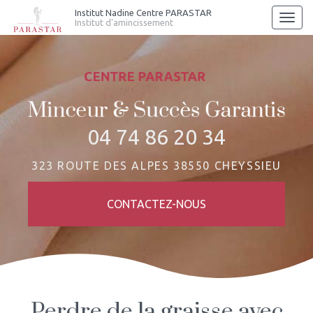
Aller
Institut Nadine Centre PARASTAR
Togg
Institut d'amincissement
au
navi
contenu
principal
04 74 86 20 34
323 ROUTE DES ALPES 38550 CHEYSSIEU
CONTACTEZ-
NOUS
Perdre de la graisse avec