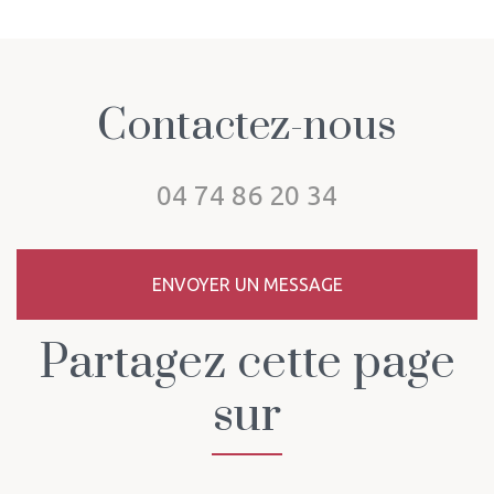
Publicité
Perte de poids
Avis Centre
indispensable
grâce à la
PARASTAR
cure de
Le Péage-de-
parastar à
Roussillon de
Beaurepaire
Annie
Contactez-nous
04 74 86 20 34
ENVOYER UN MESSAGE
Partagez cette page
sur