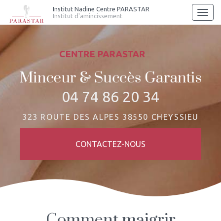
Aller
Institut Nadine Centre PARASTAR
Togg
Institut d'amincissement
au
navi
contenu
principal
04 74 86 20 34
323 ROUTE DES ALPES 38550 CHEYSSIEU
CONTACTEZ-
NOUS
Comment maigrir